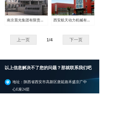
南京晨光集团有限责任公司
西安航天动力机械有限公司
上一页
1
/
4
下一页
以上信息解决不了您的问题？那就联系我们吧
地址：陕西省西安市高新区唐延路禾盛京广中
心E座24层
电话：029-89583309/89630063
/87566699/87590258/87590259
邮箱：sales@xabostar.com
合作伙伴：www.cimco.com